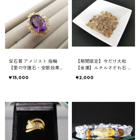
宝石質 アメジスト 指輪
【期間限定】今だけ大粒
【愛の守護石・安眠効果】
【金運】ルチルさざれ石 1
スピリチュアルマスター絵
00g お財布浄化にも使え
¥15,000
¥2,000
梨子のエネルギーを込めて
ます