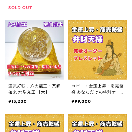
ギー入り パワーストーン
SOLD OUT
運気好転！八大龍王・薬師
コピー：金運上昇・商売繁
如来 水晶丸玉 【大】
盛 あなただけの特別オー
ダーブレスレット
¥13,200
¥99,000