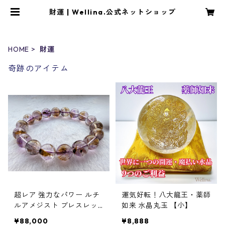
財運 | Wellina.公式ネットショップ
HOME
財運
奇跡のアイテム
超レア 強力なパワー ルチ
運気好転！八大龍王・薬師
ルアメジスト ブレスレッ
如来 水晶丸玉 【小】
ト ご祈祷済み 神気エネル
¥88,000
¥8,888