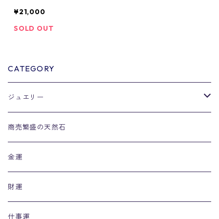
ブレスレット 1
¥21,000
SOLD OUT
CATEGORY
ジュエリー
リング
商売繁盛の天然石
金運
財運
仕事運