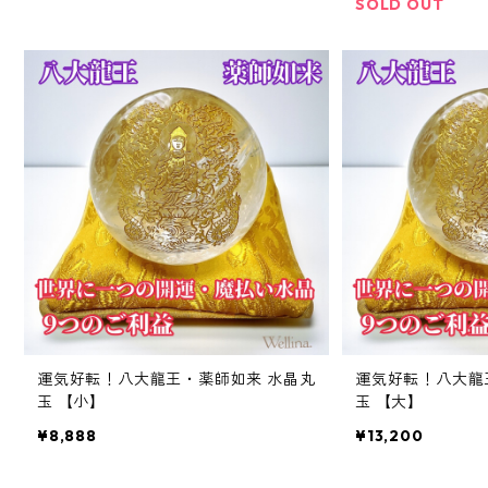
SOLD OUT
運気好転！八大龍王・薬師如来 水晶丸
運気好転！八大龍
玉 【小】
玉 【大】
¥8,888
¥13,200