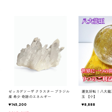
ゼッカデソーザ クラスター ブラジル
運気好転！八大龍
産 希少 奇跡のエネルギー
玉 【小】
¥145,200
¥8,888