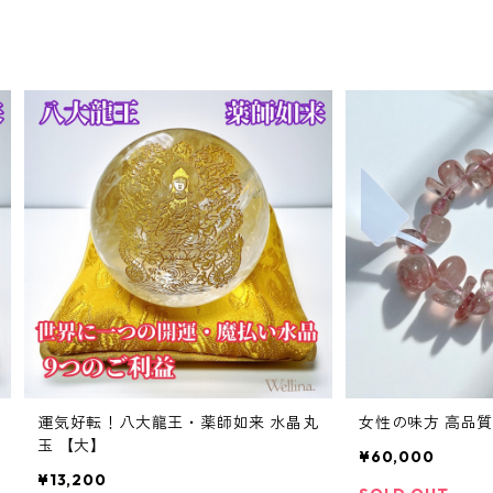
運気好転！八大龍王・薬師如来 水晶丸
女性の味
玉 【大】
¥60,000
¥13,200