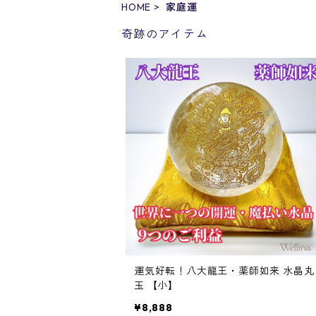
HOME
家庭運
奇跡のアイテム
運気好転！八大龍王・薬師如来 水晶丸
玉 【小】
¥8,888