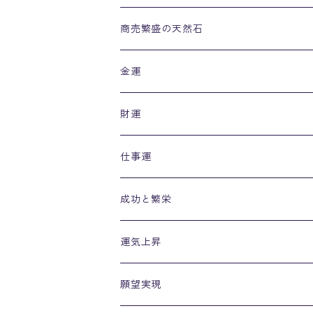
リング
商売繁盛の天然石
金運
財運
仕事運
成功と繁栄
運気上昇
願望実現