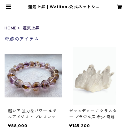
運気上昇 | Wellina.公式ネットショ
ップ
HOME
運気上昇
奇跡のアイテム
超レア 強力なパワー ルチ
ゼッカデソーザ クラスタ
ルアメジスト ブレスレッ
ー ブラジル産 希少 奇跡の
ト ご祈祷済み 神気エネル
エネルギー
¥88,000
¥145,200