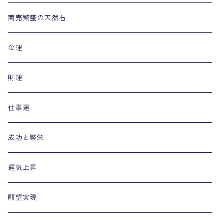
リング
商売繁盛の天然石
金運
財運
仕事運
成功と繁栄
運気上昇
願望実現