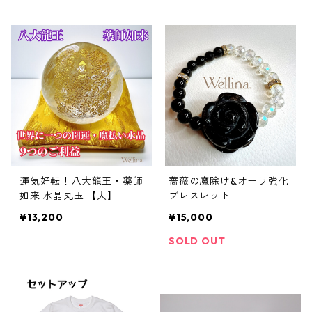
運気好転！八大龍王・薬師
薔薇の魔除け&オーラ強化
如来 水晶丸玉 【大】
ブレスレット
¥13,200
¥15,000
SOLD OUT