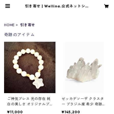
引き寄せ | Wellina.公式ネットショ
ップ
HOME
引き寄せ
奇跡のアイテム
ご神気ブレス 光の存在 純
ゼッカデソーザ クラスタ
白の美しさ オリジナルブ
ー ブラジル産 希少 奇跡の
レス BOXに入れてお届け
エネルギー
¥11,000
¥145,200