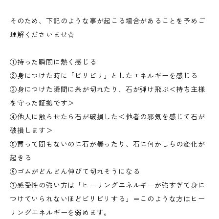
そのため、下記のような事が起こる場合があることを予めご
理解くださいませ☆
①持った瞬間に熱く感じる
②身につけた時に「ビリビリ」としたエネルギーを感じる
③身につけた瞬間に糸が切れたり、石が弾け飛ぶ＜持ち主様
を守った証拠です＞
④他人に触らせたら石が破損した＜他者の邪気を感じて石が
破損します＞
⑤買って間もないのに石が曇ったり、石に何かしらの変化が
起きる
⑥ゴムがどんどん伸びて切れそうになる
⑦感受性の強い方は「ヒーリングエネルギーが強すぎて身に
つけていられないほどビリビリする」＝このような方はヒー
リングエネルギーを弱めます。