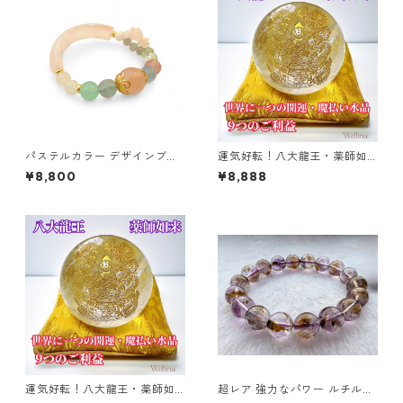
パステルカラー デザインブレ
運気好転！八大龍王・薬師如
ス ローズクォーツ 可愛い パワ
来 水晶丸玉 【小】
¥8,800
¥8,888
ーストーン
運気好転！八大龍王・薬師如
超レア 強力なパワー ルチルア
来 水晶丸玉 【大】
メジスト ブレスレット ご祈祷