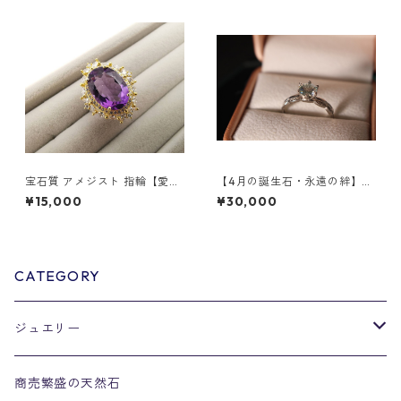
宝石質 アメジスト 指輪【愛の
【4月の誕生石・永遠の絆】モ
守護石・安眠効果】スピリチ
ザンビークダイアモンド 1ct
¥15,000
¥30,000
ュアルマスター絵梨子のエネ
リング 1
ルギーを込めて
CATEGORY
ジュエリー
リング
商売繁盛の天然石