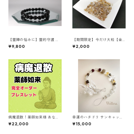
【霊障の悩みに】霊的守護 モ
【期間限定】今だけ大粒【金
リオン カット ブレスレット 8
運】ルチルさざれ石 100g お
¥9,800
¥2,000
mm 内径17cm 絵梨子オリジナ
財布浄化にも使えます
ル2
病魔退散！薬師如来様 あなた
幸運のハチドリ サンキャッチ
だけの完全オーダーブレスレ
ャー オーダー作成
¥22,000
¥15,000
ット