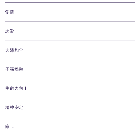
愛情
恋愛
夫婦和合
子孫繁栄
生命力向上
精神安定
癒し