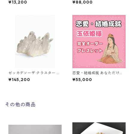
¥13,200
¥88,000
済み 神気エネルギー入り パワ
ーストーン
ゼッカデソーザ クラスター ブ
恋愛・結婚成就 あなただけの
ラジル産 希少 奇跡のエネルギ
特別オーダーブレスレット
¥145,200
¥55,000
ー
その他の商品