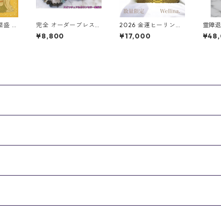
繁盛 あ
完全 オーダーブレス
2026 金運ヒーリング
霊障
オーダ
（7,000円） 世界にた
財布ダイヤモンドパイ
オン丸
¥8,800
¥17,000
¥48
った１つのパワースト
ソン本革 ブルー
ン
ーン ★ あなたに必要
な石をお入れします。