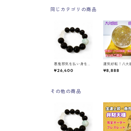
同じカテゴリの商品
悪鬼邪気を払い身を守
運気好転！八大
る ブレスレット 16ミ
薬師如来 水晶丸
¥26,400
¥8,888
リ玉
【小】
その他の商品