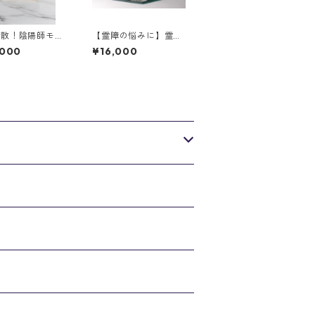
退散！陰陽師モリ
【霊障の悩みに】霊的
玉 スターモリオ
守護 モリオン バジュ
,000
¥16,000
ラー付 ブレスレット 1
0mm 絵梨子オリジナ
ル4