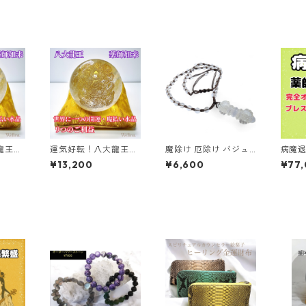
龍王・
運気好転！八大龍王・
魔除け 厄除け バジュ
病魔
玉
薬師如来 水晶丸玉
ラー水晶ネックレス 天
あな
¥13,200
¥6,600
¥77
【大】
然石 パワーストーン
ダー