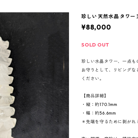
珍しい 天然水晶 タワー
¥88,000
SOLD OUT
珍しい水晶タワー、一点も
お守りとして、リビングな
ください。
【商品詳細】
・縦：約170.1mm
・幅：約56.6mm
＊先端を守るために剥がれ