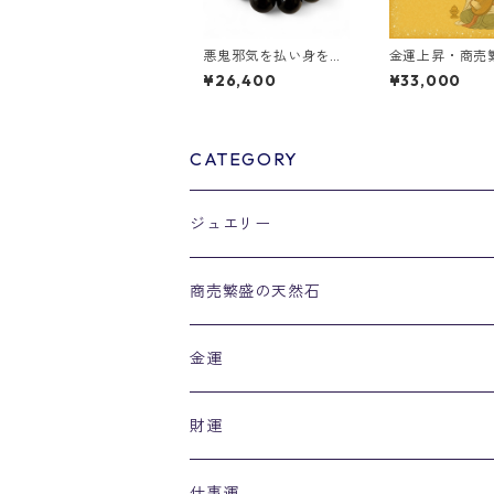
悪鬼邪気を払い身を守
金運上昇・商売
る ブレスレット 16ミ
なただけの特別
¥26,400
¥33,000
リ玉
ーブレスレット
CATEGORY
ジュエリー
リング
商売繁盛の天然石
金運
財運
仕事運