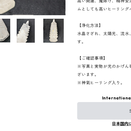
高い開運、魔除け、精神安
ムとしても高いヒーリング
【浄化方法】
水晶さざれ、太陽光、流水
す。
【ご確認事項】
※写真と実物が光のかげん
ざいます。
※神氣ヒーリング入り。
Internationa
日本国内