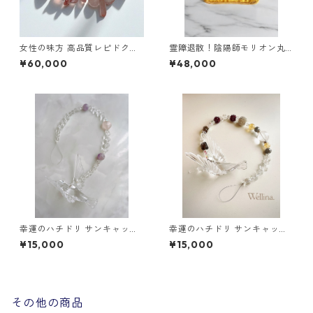
女性の味方 高品質レピドクロ
霊障退散！陰陽師モリオン丸
サイト
玉 スターモリオン
¥60,000
¥48,000
幸運のハチドリ サンキャッチ
幸運のハチドリ サンキャッチ
ャー オーダー作成
ャー オーダー作成
¥15,000
¥15,000
その他の商品