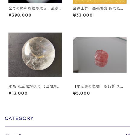
全ての勝利を勝ち取る！最高
金運上昇・商売繁盛 あなただ
品質ルビー
けの特別オーダーブレスレッ
¥398,000
¥33,000
ト
水晶 丸玉 鉱物入り【空間浄
【愛と美の象徴】高品質 スト
化】
ロベリークォーツ 肉球
¥13,000
¥5,000
CATEGORY