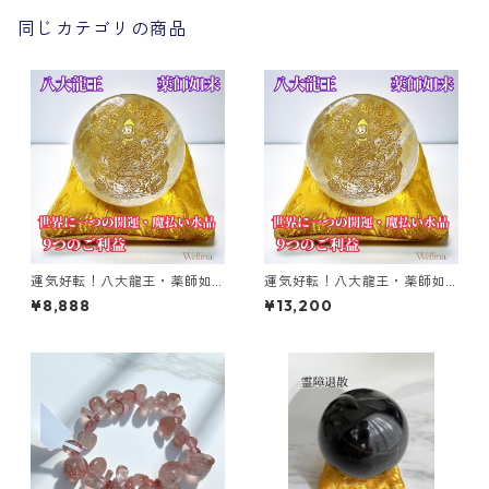
同じカテゴリの商品
運気好転！八大龍王・薬師如
運気好転！八大龍王・薬師如
来 水晶丸玉 【小】
来 水晶丸玉 【大】
¥8,888
¥13,200