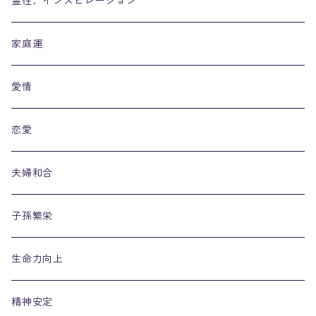
霊性、インスピレーション
家庭運
愛情
恋愛
夫婦和合
子孫繁栄
生命力向上
精神安定