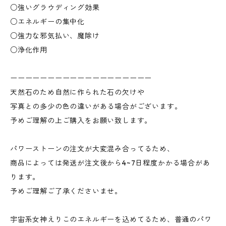
○強いグラウディング効果
○エネルギーの集中化
○強力な邪気払い、魔除け
○浄化作用
ーーーーーーーーーーーーーーーーーーー
天然石のため自然に作られた石の欠けや
写真との多少の色の違いがある場合がございます。
予めご理解の上ご購入をお願い致します。
パワーストーンの注文が大変混み合ってるため、
商品によっては発送が注文後から4~7日程度かかる場合があ
ります。
予めご理解ご了承くださいませ。
宇宙系女神えりこのエネルギーを込めてるため、普通のパワ