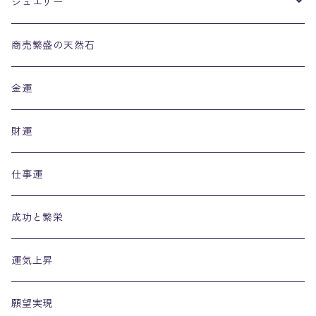
ジュエリー
リング
商売繁盛の天然石
金運
財運
仕事運
成功と繁栄
運気上昇
願望実現