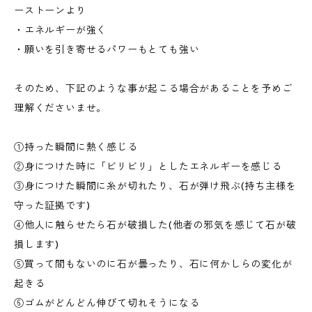
ーストーンより
・エネルギーが強く
・願いを引き寄せるパワーもとても強い
そのため、下記のような事が起こる場合があることを予めご
理解くださいませ。
①持った瞬間に熱く感じる
②身につけた時に「ビリビリ」としたエネルギーを感じる
③身につけた瞬間に糸が切れたり、石が弾け飛ぶ(持ち主様を
守った証拠です)
④他人に触らせたら石が破損した(他者の邪気を感じて石が破
損します)
⑤買って間もないのに石が曇ったり、石に何かしらの変化が
起きる
⑥ゴムがどんどん伸びて切れそうになる