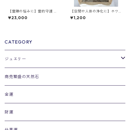
【霊障の悩みに】霊的守護 モ
【空間や人体の浄化に】ホワ
リオン バジュラー付き ブレス
イトセージ 10g パワーストー
¥23,000
¥1,200
レット 16mm 絵梨子オリジナ
ン浄化にも良き
ル2
CATEGORY
ジュエリー
リング
商売繁盛の天然石
金運
財運
仕事運