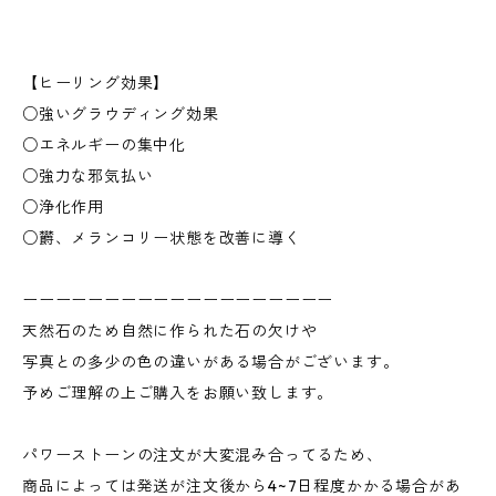
【ヒーリング効果】
○強いグラウディング効果
○エネルギーの集中化
○強力な邪気払い
○浄化作用
○欝、メランコリー状態を改善に導く
ーーーーーーーーーーーーーーーーーーー
天然石のため自然に作られた石の欠けや
写真との多少の色の違いがある場合がございます。
予めご理解の上ご購入をお願い致します。
パワーストーンの注文が大変混み合ってるため、
商品によっては発送が注文後から4~7日程度かかる場合があ