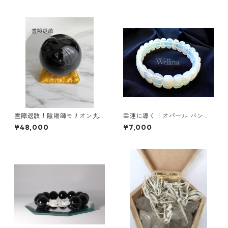
霊障退散！陰陽師モリオン丸
幸運に導く！オパール バング
玉 スターモリオン
ル ブレスレット
¥48,000
¥7,000