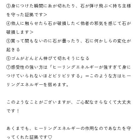
③身につけた瞬間に糸が切れたり、石が弾け飛ぶ＜持ち主様
を守った証拠です＞
④他人に触らせたら石が破損した＜他者の邪気を感じて石が
破損します＞
⑤買って間もないのに石が曇ったり、石に何かしらの変化が
起きる
⑥ゴムがどんどん伸びて切れそうになる
⑦感受性の強い方は「ヒーリングエネルギーが強すぎて身に
つけていられないほどビリビリする」＝このような方はヒー
リングエネルギーを弱めます。
このようなことがございますが、ご心配なさらなくて大丈夫
です！
あくまでも、ヒーリングエネルギーの作用なのであなたを守
ってくれた証拠です♡