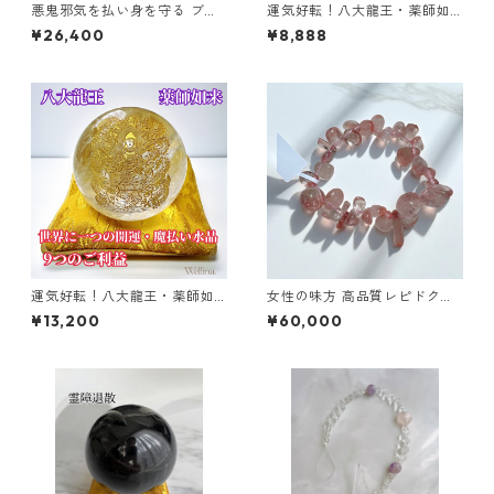
悪鬼邪気を払い身を守る ブレ
運気好転！八大龍王・薬師如
スレット 16ミリ玉
来 水晶丸玉 【小】
¥26,400
¥8,888
運気好転！八大龍王・薬師如
女性の味方 高品質レピドクロ
来 水晶丸玉 【大】
サイト
¥13,200
¥60,000