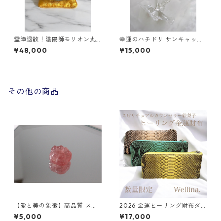
霊障退散！陰陽師モリオン丸
幸運のハチドリ サンキャッチ
玉 スターモリオン
ャー オーダー作成
¥48,000
¥15,000
その他の商品
【愛と美の象徴】高品質 スト
2026 金運ヒーリング財布ダイ
ロベリークォーツ 肉球
ヤモンドパイソン本革 ピン
¥5,000
¥17,000
ク