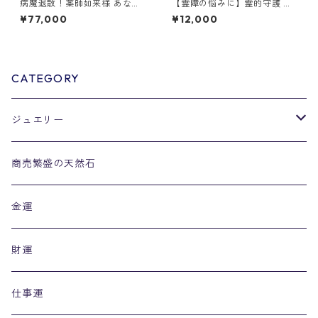
病魔退散！薬師如来様 あなた
【霊障の悩みに】霊的守護 モ
だけの完全オーダーブレスレ
リオン カット ブレスレット 絵
¥77,000
¥12,000
ット
梨子オリジナル1
CATEGORY
ジュエリー
リング
商売繁盛の天然石
金運
財運
仕事運