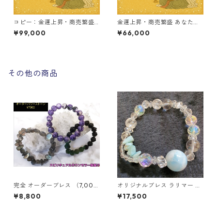
コピー：金運上昇・商売繁盛
金運上昇・商売繁盛 あなただ
あなただけの特別オーダーブ
けの特別オーダーブレスレッ
¥99,000
¥66,000
レスレット
ト
その他の商品
完全 オーダーブレス （7,000
オリジナルブレス ラリマー 一
円） 世界にたった１つのパワ
点もの 水晶 オーラクォーツ パ
¥8,800
¥17,500
ーストーン ★ あなたに必要な
ワーストーン
石をお入れします。