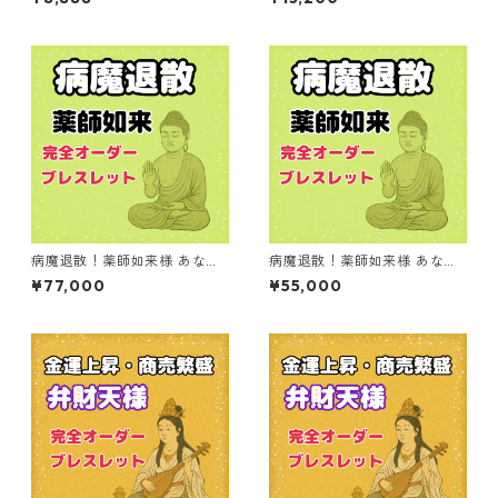
病魔退散！薬師如来様 あなた
病魔退散！薬師如来様 あなた
だけの完全オーダーブレスレ
だけの完全オーダーブレスレ
¥77,000
¥55,000
ット
ット