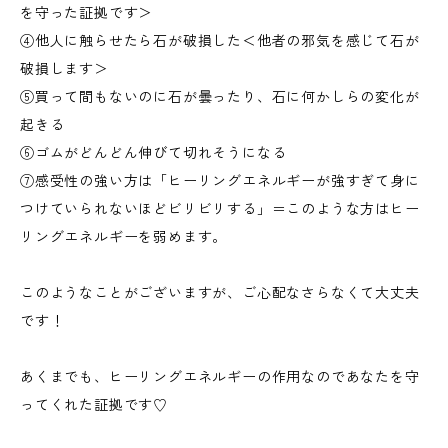
を守った証拠です＞
④他人に触らせたら石が破損した＜他者の邪気を感じて石が
破損します＞
⑤買って間もないのに石が曇ったり、石に何かしらの変化が
起きる
⑥ゴムがどんどん伸びて切れそうになる
⑦感受性の強い方は「ヒーリングエネルギーが強すぎて身に
つけていられないほどビリビリする」＝このような方はヒー
リングエネルギーを弱めます。
このようなことがございますが、ご心配なさらなくて大丈夫
です！
あくまでも、ヒーリングエネルギーの作用なのであなたを守
ってくれた証拠です♡