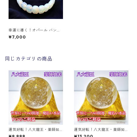
幸運に導く！オパール バング
ル ブレスレット
¥7,000
同じカテゴリの商品
運気好転！八大龍王・薬師如
運気好転！八大龍王・薬師如
来 水晶丸玉 【小】
来 水晶丸玉 【大】
¥8,888
¥13,200