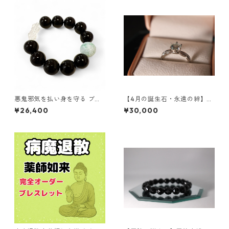
悪鬼邪気を払い身を守る ブレ
【4月の誕生石・永遠の絆】モ
スレット 16ミリ玉
ザンビークダイアモンド 1ct
¥26,400
¥30,000
リング 1